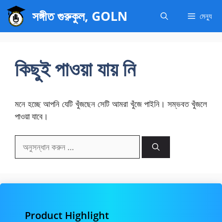
এড়িেয়
সঙ্গীত গুরুকুল, GOLN
মেন্যু
লেখায়
যান
কিছুই পাওয়া যায় নি
মনে হচ্ছে আপনি যেটি খুঁজছেন সেটি আমরা খুঁজে পাইনি। সম্ভবত খুঁজলে
পাওয়া যাবে।
অনুসন্ধানঃ
Product Highlight