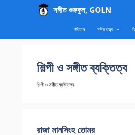
এড়িেয়
সঙ্গীত গুরুকুল, GOLN
লেখায়
যান
ইতিহাস
সঙ্গীত তত্ত্ব
শি
শিল্পী ও সঙ্গীত ব্যক্তিত্ব
শিল্পী ও সঙ্গীত ব্যক্তিত্ব
রাজা মানসিংহ তোমর