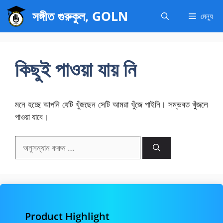
এড়িেয়
সঙ্গীত গুরুকুল, GOLN
মেন্যু
লেখায়
যান
কিছুই পাওয়া যায় নি
মনে হচ্ছে আপনি যেটি খুঁজছেন সেটি আমরা খুঁজে পাইনি। সম্ভবত খুঁজলে
পাওয়া যাবে।
অনুসন্ধানঃ
Product Highlight